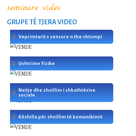
seminare video
GRUPE TË TJERA VIDEO
Veprimtarit s sensore n the shtompi
Ushtrime fizike
Nxitje dhe zhvillim i shkathtësive
sociale
Këshilla për zhvillim të komunikimit