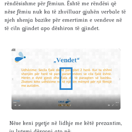
rëndësishme për fëmiun. Është me rëndësi që
nëse fëmiu nuk ka të zhvilluar gjuhën verbale të
njeh shenja bazike për emertimin e vendeve në
të ciln gjindet apo dëshiron të gjindet.
Nëse keni pyetje në lidhje me këtë prezantim,
ju lutemi dërgoni ato në: