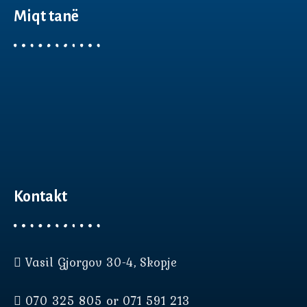
Miqt tanë
Kontakt
Vasil Gjorgov 30-4, Skopje
Нашата веб страница користи
колачиња (cookies) за да Ви
070 325 805 or 071 591 213