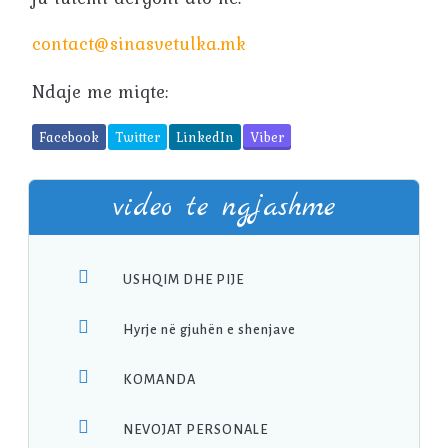
contact@sinasvetulka.mk
Ndaje me miqte:
Facebook
Twitter
LinkedIn
Viber
video te ngjashme
USHQIM DHE PIJE
Hyrje në gjuhën e shenjave
KOMANDA
NEVOJAT PERSONALE