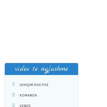
ë
video te ngjashme
USHQIM DHE PIJE
KOMANDA
VENDE