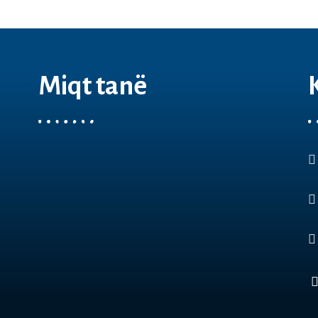
Miqt tanë
 користи колачиња (cookies) за да Ви овозможи подобр