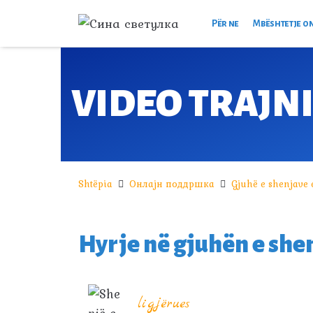
Për ne
Mbështetje o
VIDEO TRAJN
Shtëpia
Онлајн поддршка
Gjuhë e shenjave e
Hyrje në gjuhën e she
ligjërues