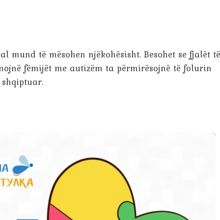
 mund të mësohen njëkohësisht. Besohet se fjalët t
ojnë fëmijët me autizëm ta përmirësojnë të folurin
ë shqiptuar.