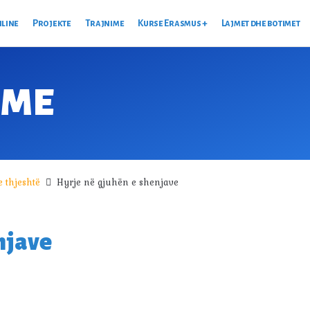
nline
Projekte
Trajnime
Kurse Erasmus +
Lajmet dhe botimet
IME
 thjeshtë
Hyrje në gjuhën e shenjave
njave