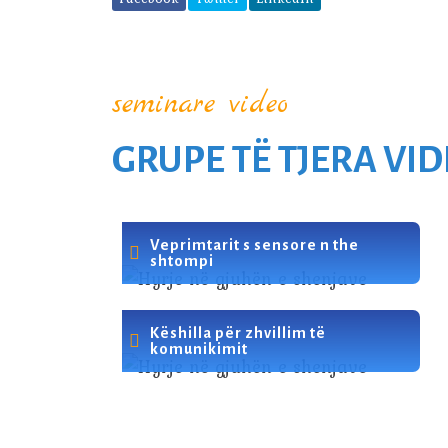
seminare video
GRUPE TË TJERA VI
Veprimtarit s sensore n the
shtompi
Këshilla për zhvillim të
komunikimit