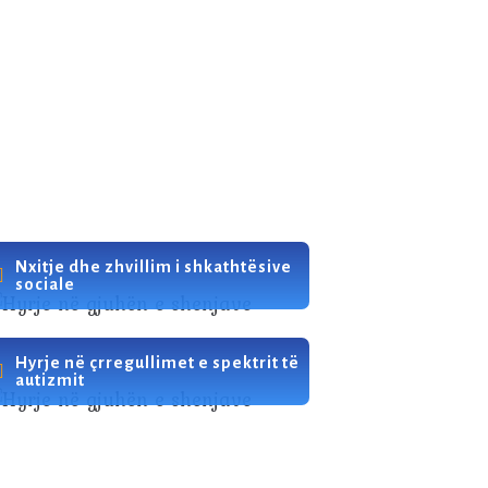
Nxitje dhe zhvillim i shkathtësive
sociale
Hyrje në çrregullimet e spektrit të
autizmit