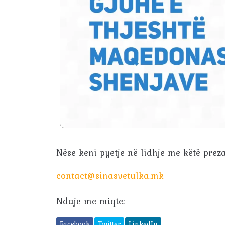
Nëse keni pyetje në lidhje me këtë prez
contact@sinasvetulka.mk
Ndaje me miqte:
Facebook
Twitter
LinkedIn