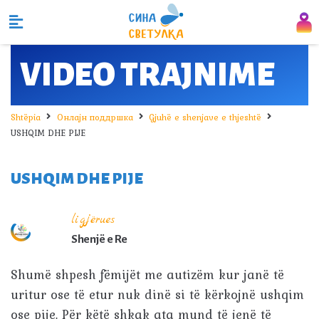
VIDEO TRAJNIME
Shtëpia
Онлајн поддршка
Gjuhë e shenjave e thjeshtë
USHQIM DHE PIJE
USHQIM DHE PIJE
ligjërues
Shenjë e Re
Shumë shpesh fëmijët me autizëm kur janë të
uritur ose të etur nuk dinë si të kërkojnë ushqim
ose pije. Për këtë shkak ata mund të jenë të