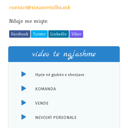
contact@sinasvetulka.mk
Ndaje me miqte:
Facebook
Twitter
LinkedIn
Viber
video te ngjashme
Hyrje në gjuhën e shenjave
KOMANDA
VENDE
NEVOJAT PERSONALE