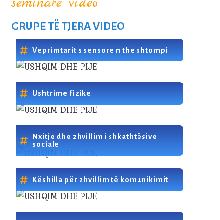
seminare video
GRUPE TË TJERA VIDEO
Veprimtarit s sensore n the shtompi
Ushtrime fizike
Nxitje dhe zhvillim i shkathtësive
sociale
Këshilla për zhvillim të komunikimit