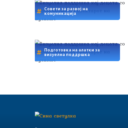
Совети за развој на
комуникација
Подготовка на алатки за
визуелна поддршка