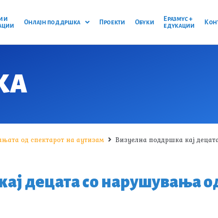
и и
Еразмус +
Онлајн поддршка
Проекти
Обуки
Кон
ации
едукации
КА
њата од спектарот на аутизам
Визуелна поддршка кај децат
ај децата со нарушувања од