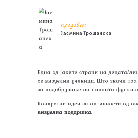
предавач
Јасмина Трошанска
Една од јаките страни на децата/ли
се визуелни ученици. Што значи тоа
за подобрување на нивната функио
Конкретни идеи за активности од ов
визуелна поддршка
.