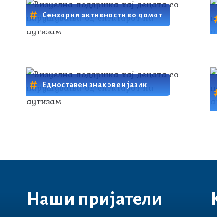
Сензорни активности во домот
Едноставен знаковен јазик
Наши пријатели