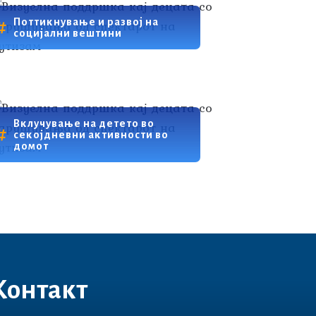
Поттикнување и развој на
социјални вештини
Вклучување на детето во
секојдневни активности во
домот
Контакт