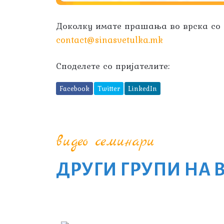
Доколку имате прашања во врска со о
contact@sinasvetulka.mk
Споделете со пријателите:
Facebook
Twitter
LinkedIn
видео семинари
ДРУГИ ГРУПИ НА 