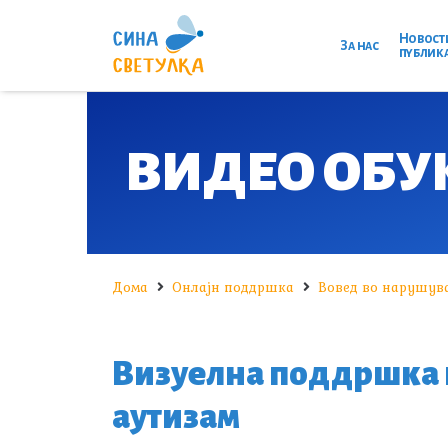
Новост
За нас
публик
ВИДЕО ОБУ
Дома
Онлајн поддршка
Вовед во нарушува
Визуелна поддршка к
аутизам