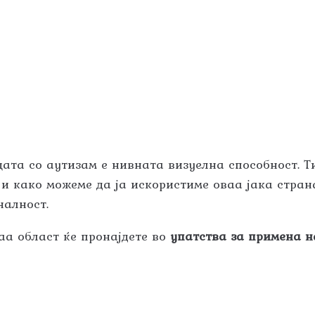
цата со аутизам е нивната визуелна способност. Т
 и како можеме да ја искористиме оваа јака стран
налност.
аа област ќе пронајдете во
упатства за примена н