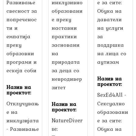
Назив на
проектот:
Назив на
проектот:
SexEd4All -
Отклучувањ
Сексуално
Назив на
проектот:
е на
образовани
инклузијата
NatureDiver
е за сите:
- Развивање
se:
Обука на