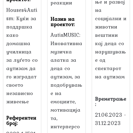
ње и развој
Houses4Auti
на
sm: Куќи за
социјални и
Назив на
проектот:
поддршка
животни
како
AutisMUSIC:
вештини
домашна
Иновативна
кај деца со
училница
музичка
нарушувањ
за луѓето со
алатка за
е од
аутизам да
деца со
спектарот
го изградат
аутизам, за
на аутизам
своето
подобрувањ
независно
е на
Времетрање
живеење
емоциите,
:
мотивација
21.06.2023 -
Референтен
та,
број:
31.12.2023
интерперсо