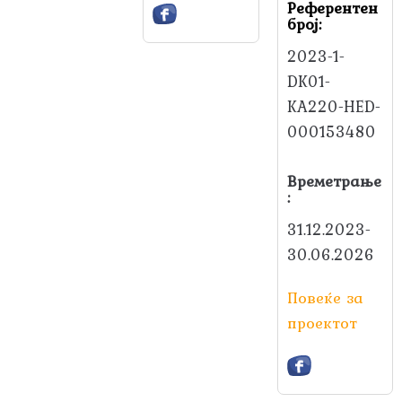
Референтен
број:
2023-1-
DK01-
KA220-HED-
000153480
Времетрање
:
31.12.2023-
30.06.2026
Повеќе за
проектот