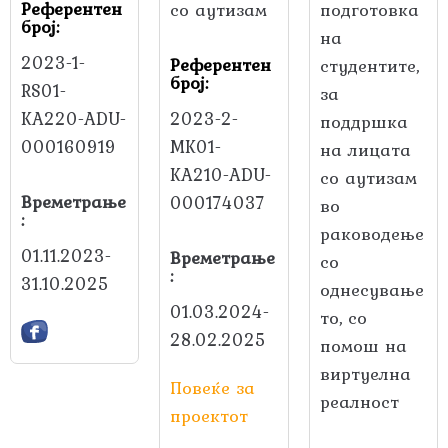
Референтен
со аутизам
подготовка
број:
на
2023-1-
Референтен
студентите,
број:
RS01-
за
KA220-ADU-
2023-2-
поддршка
000160919
MK01-
на лицата
KA210-ADU-
со аутизам
Времетрање
000174037
во
:
раководење
01.11.2023-
Времетрање
со
:
31.10.2025
однесување
01.03.2024-
то, со
28.02.2025
помош на
виртуелна
Повеќе за
реалност
проектот