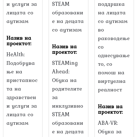
Назив на
проектот:
Назив на
проектот:
HeAlth:
Подобрува
STEAMing
ње на
Ahead:
пристапнос
Обука на
та на
родителите
здравствен
за
и услуги за
инклузивно
Назив на
проектот:
лицата со
STEAM
аутизам
образовани
ABA-VR:
е на децата
Обука за