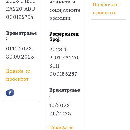
2023-1-IE01-
налните и
Повеќе за
KA220-ADU-
социјалните
проектот
000152794
реакции
Времетрање
Референтен
:
број:
01.10.2023-
2023-1-
30.09.2025
PL01-KA220-
SCH-
Повеќе за
000155287
проектот
Времетрање
:
10/2023-
09/2025
Повеќе за