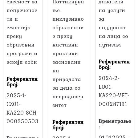
свесност за
Поттикнува
даватели
попреченос
ње
на услуги
ти и
инклузивно
за
емпатија
образовани
поддршка
преку
е преку
на лица со
образовни
наставни
аутизам
програми и
практики
Референтен
ескејп соби
засновани
број:
на
2024-2-
Референтен
природата
број:
LU01-
за деца со
2025-1-
KA220-VET-
невродивер
CZ01-
000287191
зитет
KA220-SCH-
Времетрање
000350503
Референтен
:
број:
01.01.2025 -