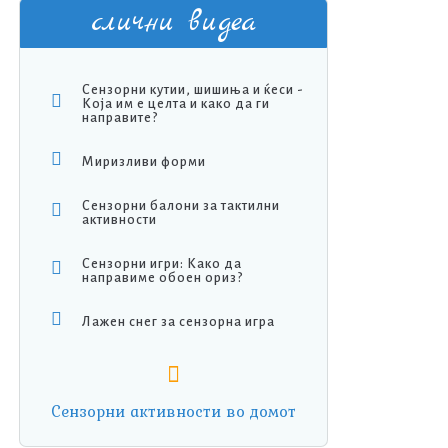
слични видеа
Сензорни кутии, шишиња и ќеси -
Која им е целта и како да ги
направите?
Миризливи форми
Сензорни балони за тактилни
активности
Сензорни игри: Kако да
направиме обоен ориз?
Лажен снег за сензорна игра
Сензорни активности во домот