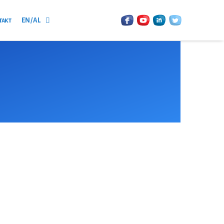
такт
EN / AL