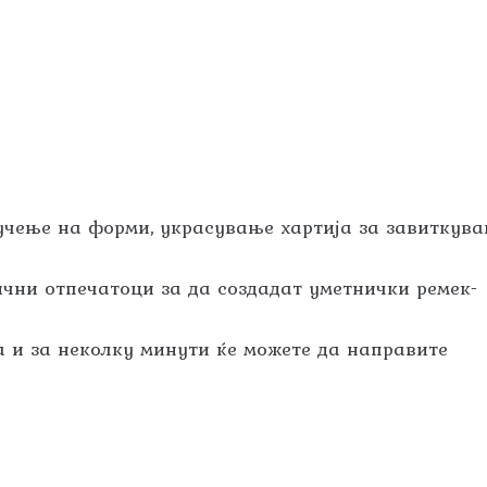
учење на форми, украсување хартија за завиткува
чни отпечатоци за да создадат уметнички ремек-
а и за неколку минути ќе можете да направите