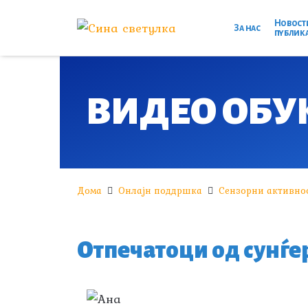
Новост
За нас
публик
ВИДЕО ОБУ
Дома
Онлајн поддршка
Сензорни активнос
Отпечатоци од сунѓе