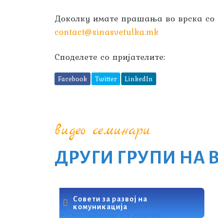
Доколку имате прашања во врска со о
contact@sinasvetulka.mk
Споделете со пријателите:
Facebook
Twitter
LinkedIn
видео семинари
ДРУГИ ГРУПИ НА 
Совети за развој на
комуникација