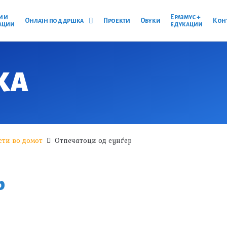
и и
Еразмус +
Онлајн поддршка
Проекти
Обуки
Кон
ации
едукации
КА
ти во домот
Отпечатоци од сунѓер
р