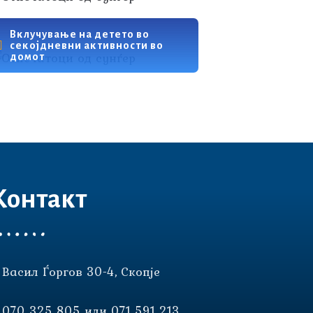
Вклучување на детето во
секојдневни активности во
домот
Контакт
Васил Ѓоргов 30-4, Скопје
070 325 805 или 071 591 213