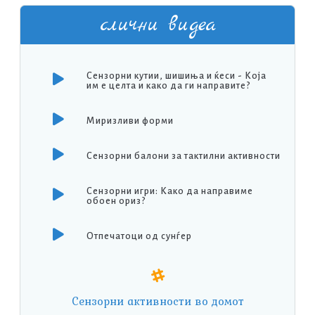
слични видеа
Сензорни кутии, шишиња и ќеси - Која
им е целта и како да ги направите?
Миризливи форми
Сензорни балони за тактилни активности
Сензорни игри: Kако да направиме
обоен ориз?
Отпечатоци од сунѓер
Сензорни активности во домот