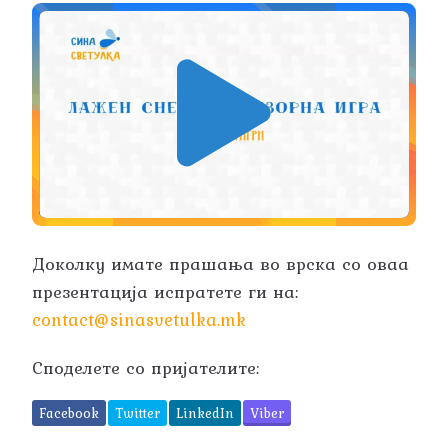
Доколку имате прашања во врска со оваа
презентација испратете ги на:
contact@sinasvetulka.mk
Споделете со пријателите:
Facebook
Twitter
LinkedIn
Viber