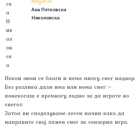
предавач
Ана Петковска
Николовска
Некои зими се благи и нема многу снег надвор.
Без разлика дали има или нема снег –
понекогаш е премногу ладно за да играте во
снегот.
Затоа ви споделуваме лесен начин како да
направите свој лажен снег за сензорна игра.