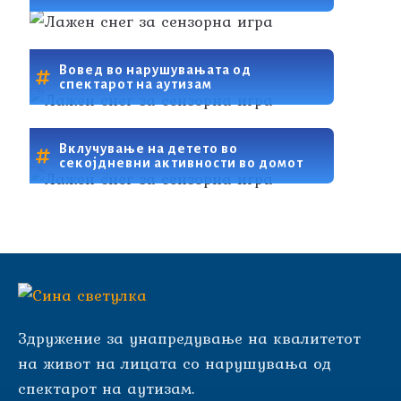
Вовед во нарушувањата од
спектарот на аутизам
Вклучување на детето во
секојдневни активности во домот
Здружение за унапредување на квалитетот
на живот на лицата со нарушувања од
спектарот на аутизам.