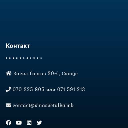
Контакт
Васил Ѓоргов 30-4, Скопје
Нашата веб страница користи
колачиња (cookies) за да Ви
070 325 805 или 071 591 213
овозможи подобро
корисничко искуство.
contact@sinasvetulka.mk
прифати