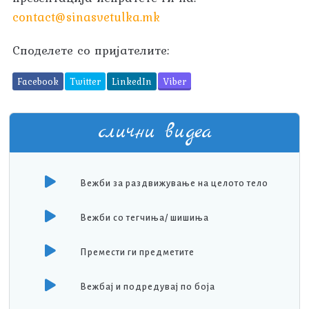
contact@sinasvetulka.mk
Споделете со пријателите:
Facebook
Twitter
LinkedIn
Viber
слични видеа
Вежби за раздвижување на целото тело
Вежби со тегчиња/ шишиња
Премести ги предметите
Вежбај и подредувај по боја