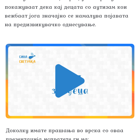
покажуваат дека кај децата со аутизам кои
вежбаат јога значајно се намалува појавата
на предизвикувачко однесување.
Доколку имате прашања во врска со оваа
презентација испратете ги на: