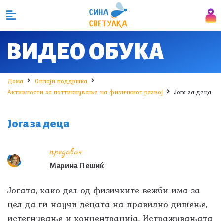
ВИДЕО ОБУКА
Дома
Онлајн поддршка
Активности за поттикнување на физичкиот развој
Јога за деца
Јога за деца
предавач
Марина Пешиќ
Јогата, како дел од физичките вежби има за
цел да ги научи децата на правилно дишење,
истегнување и концентрација. Истражувањата