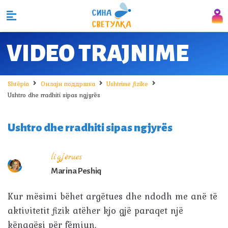
VIDEO TRAJNIME
Shtëpia
Онлајн поддршка
Ushtrime fizike
Ushtro dhe rradhiti sipas ngjyrës
Ushtro dhe rradhiti sipas ngjyrës
ligjërues
Marina Peshiq
Kur mësimi bëhet argëtues dhe ndodh me anë të
aktivitetit fizik atëher kjo gjë paraqet një
kënaqësi për fëmiun.