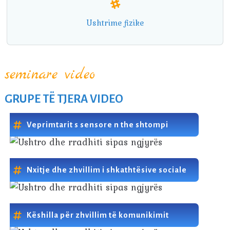
Ushtrime fizike
seminare video
GRUPE TË TJERA VIDEO
Veprimtarit s sensore n the shtompi
Nxitje dhe zhvillim i shkathtësive sociale
Këshilla për zhvillim të komunikimit