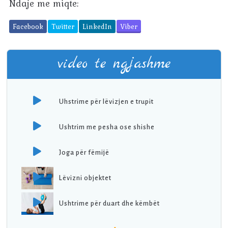
Ndaje me miqte:
Facebook
Twitter
LinkedIn
Viber
video te ngjashme
Uhstrime për lëvizjen e trupit
Ushtrim me pesha ose shishe
Joga për fëmijë
Lëvizni objektet
Ushtrime për duart dhe këmbët