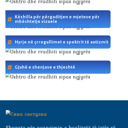
Këshilla për përgaditjen e mjeteve për
mbështetje vizuele
Hyrje në çrregullimet e spektrit të autizmit
Gjuhë e shenjave e thjeshtë
Shoqata për avancimin e kualitetit të jetës së