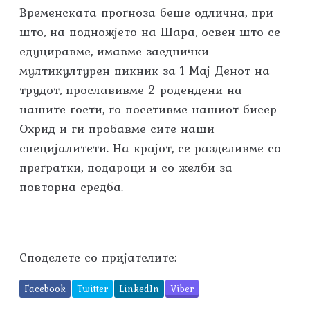
Временската прогноза беше одлична, при
што, на подножјето на Шара, освен што се
едуциравме, имавме заеднички
мултикултурен пикник за 1 Мај Денот на
трудот, прославивме 2 родендени на
нашите гости, го посетивме нашиот бисер
Охрид и ги пробавме сите наши
специјалитети. На крајот, се разделивме со
прегратки, подароци и со желби за
повторна средба.
Споделете со пријателите:
Facebook
Twitter
LinkedIn
Viber