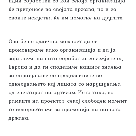
идни соработки со кои секоја организација
ќе придонесе во својата држава, но и со
своите искуства ќе им помогне на другите.
Ова беше одлична можност да се
промовираме како организација и да ја
зајакнеме нашата соработка со земјите од
Европа и да ги споделиме нашите знаења
за справување со предизвиците во
однесувањето кај лицата со нарушувања
од спектарот на аутизам. Исто така, во
рамките на проектот, секој слободен момент
го искористивме за промоција на нашата
држава.