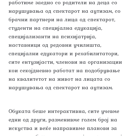
работиме заедно со родители на деца со
нарушувања од спектарот на аутизам, со
брачни партнери на лица од спектарот,
студенти на специјална едукација,
специјализанти на психијатрија,
наставници од редовни училишта,
специјални едукатори и рехабилитатори,
сите ентузијасти, членови на организации
кои секојдневно работат на подобрување
на квалитетот на живот на лицата со
нарушувања од спектарот на аутизам.
Обуката беше интерактивна, сите учевме
едни од други, разменивме голем број на
искуства и веќе направивме планови за