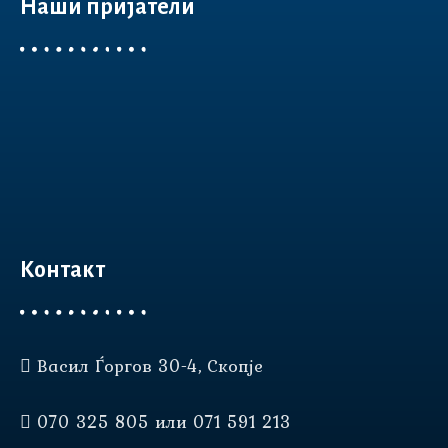
Наши пријатели
Контакт
Васил Ѓоргов 30-4, Скопје
Нашата веб страница користи
колачиња (cookies) за да Ви
070 325 805 или 071 591 213
овозможи подобро