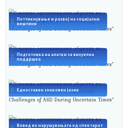
Поттикнување и развој на социјални
вештини
Подготовка на алатки за визуелна
поддршка
Едноставен знаковен јазик
Вовед во нарушувањата од спектарот