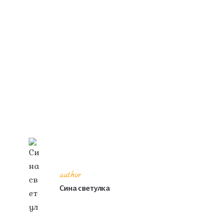
author
Сина светулка