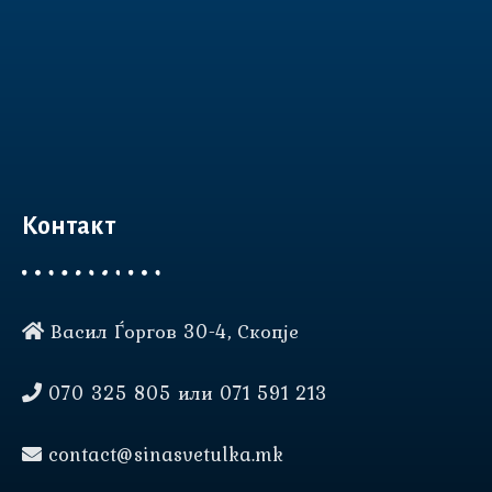
Контакт
Васил Ѓоргов 30-4, Скопје
Нашата веб страница користи
колачиња (cookies) за да Ви
070 325 805 или 071 591 213
овозможи подобро
корисничко искуство.
contact@sinasvetulka.mk