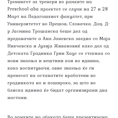
Тренингот за тренери во рамките на
Preschool-aba проектот се случи на 27 и 28
Март на Педагошкиот факултет, при
Универзитетот во Прешов, Словачка. Доц. Д-
р Јасмина Трошанска беше дел од
предавачите а Ана Јаневска заедно со Маја
Никчевска и Јулија Живановиќ како дел од
Детската Градинка Грин Хаус се стекнаа со
нови знаења и вештини кои во иднина,
како воспитувачи, овие знаења ќе ги
пренесат на останатите вработени во
градинката но и пошироко, за што во
блиска иднина ќе бидат организирани два
настани.
Во рамките на обуката беше презентирана