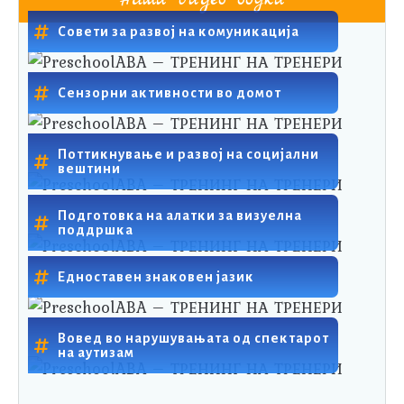
Совети за развој на комуникација
Сензорни активности во домот
Поттикнување и развој на социјални
вештини
Подготовка на алатки за визуелна
поддршка
Едноставен знаковен јазик
Вовед во нарушувањата од спектарот
на аутизам