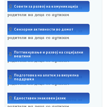
Совети за развој на комуникација
Сензорни активности во домот
Поттикнување и развој на социјални
вештини
Подготовка на алатки за визуелна
поддршка
Едноставен знаковен јазик