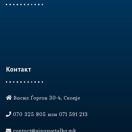
Контакт
Васил Ѓоргов 30-4, Скопје
Нашата веб страница користи
колачиња (cookies) за да Ви
070 325 805 или 071 591 213
овозможи подобро
корисничко искуство.
contact@sinasvetulka.mk