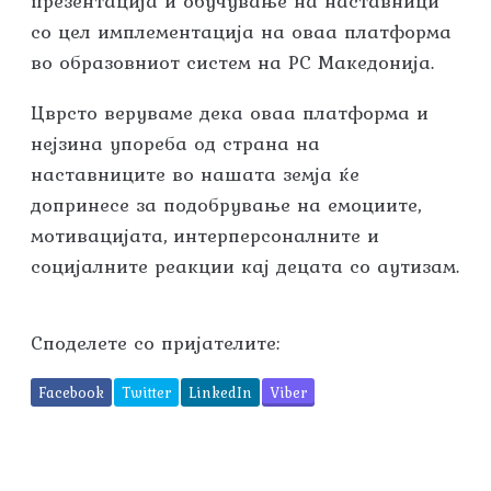
презентација и обучување на наставници
со цел имплементација на оваа платформа
во образовниот систем на РС Македонија.
Цврсто веруваме дека оваа платформа и
нејзина упореба од страна на
наставниците во нашата земја ќе
допринесе за подобрување на емоциите,
мотивацијата, интерперсоналните и
социјалните реакции кај децата со аутизам.
Споделете со пријателите:
Facebook
Twitter
LinkedIn
Viber