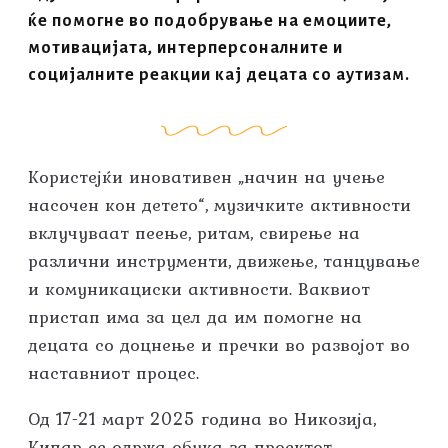
ќе помогне во подобрување на емоциите,
мотивацијата, интерперсоналните и
социјалните реакции кај децата со аутизам.
Користејќи иновативен „начин на учење
насочен кон детето“, музичките активности
вклучуваат пеење, ритам, свирење на
различни инструменти, движење, танцување
и комуникациски активности. Ваквиот
пристап има за цел да им помогне на
децата со доцнење и пречки во развојот во
наставниот процес.
Од 17-21 март 2025 година во Никозија,
Кипар се одржа обука за проектот