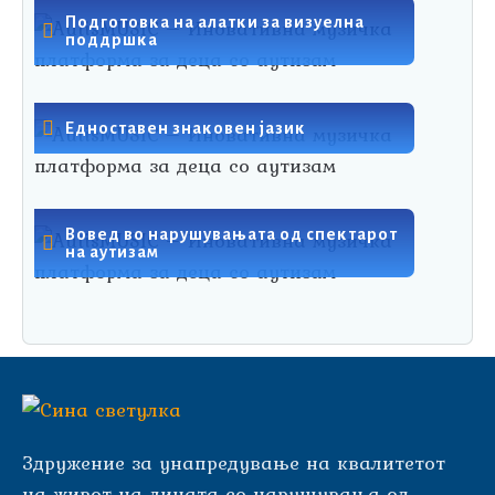
Подготовка на алатки за визуелна
поддршка
Едноставен знаковен јазик
Вовед во нарушувањата од спектарот
на аутизам
Здружение за унапредување на квалитетот
на живот на лицата со нарушувања од