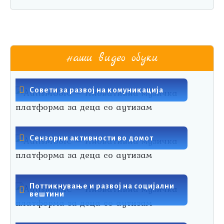
наши видео обуки
Совети за развој на комуникација
Сензорни активности во домот
Поттикнување и развој на социјални
вештини