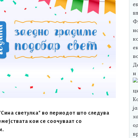
"Сина светулка" во периодот што следува
мејствата кои се соочуваат со
м.