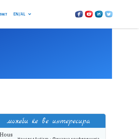
такт
EN / AL
можеби ќе ве интересира
Houses4Autism - Финална конференција