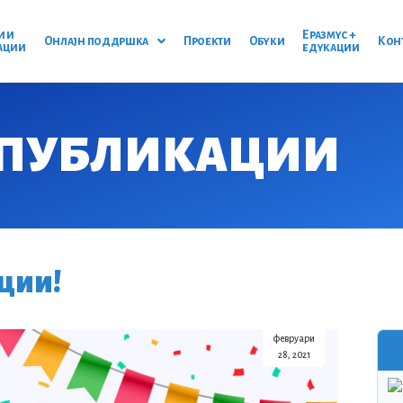
и и
Еразмус +
Онлајн поддршка
Проекти
Обуки
Кон
ации
едукации
 ПУБЛИКАЦИИ​
ции!
февруари
28, 2021