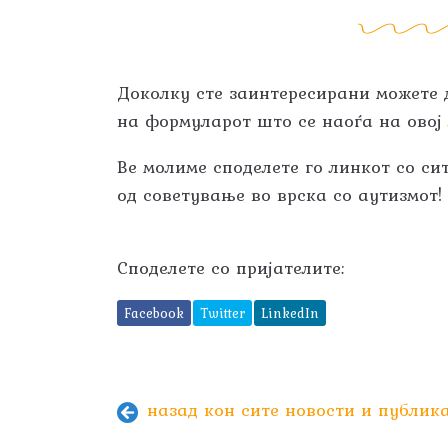
Доколку сте заинтересирани можете
на формуларот што се наоѓа на ово
Ве молиме споделете го линкот со си
од советување во врска со аутизмот!
Споделете со пријателите:
Facebook
Twitter
LinkedIn
назад кон сите новости и публик