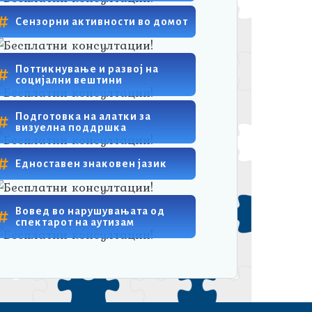
Сензорни активности во домот
Поттикнување и развој на
социјални вештини
Подготовка на алатки за
визуелна поддршка
Едноставен знаковен јазик
Вовед во нарушувањата од
спектарот на аутизам