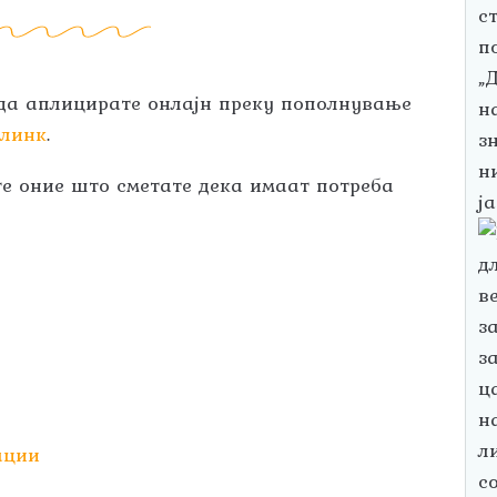
 да аплицирате онлајн преку пополнување
ј
линк
.
те оние што сметате дека имаат потреба
ации