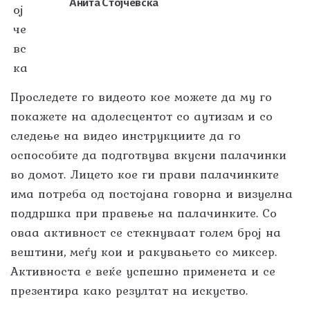
Анита Стојчевска
Проследете го видеото кое можете да му го
покажете на адолесцентот со аутизам и со
следење на видео инструкциите да го
оспособите да подготвува вкусни палачинки
во домот. Лицето кое ги прави палачинките
има потреба од постојана говорна и визуелна
поддршка при правење на палачинките. Со
оваа активност се стекнуваат голем број на
вештини, меѓу кои и ракувањето со миксер.
Активноста е веќе успешно применета и се
презентира како резултат на искуство.