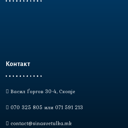
Контакт
Васил Ѓоргов 30-4, Скопје
Нашата веб страница користи
колачиња (cookies) за да Ви
070 325 805 или 071 591 213
овозможи подобро
корисничко искуство.
contact@sinasvetulka.mk