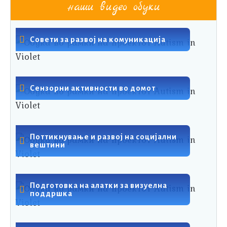
наши видео обуки
Совети за развој на комуникација
Сензорни активности во домот
Поттикнување и развој на социјални
вештини
Подготовка на алатки за визуелна
поддршка