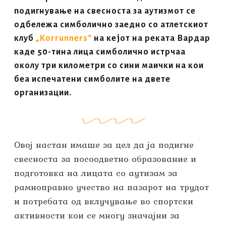
подигнување на свесноста за аутизмот се
одбележа симболично заедно со атлетскиот
клуб
„Korrunners“
на кејот на реката Вардар
каде 50-тина лица симболично истрчаа
околу три километри со сини маички на кои
беа испечатени симболите на двете
организации.
Овој настан имаше за цел да ја подигне
свесноста за посоодветно образование и
подготовка на лицата со аутизам за
рамноправно учество на пазарот на трудот
и потребата од вклучување во спортски
активности кои се многу значајни за