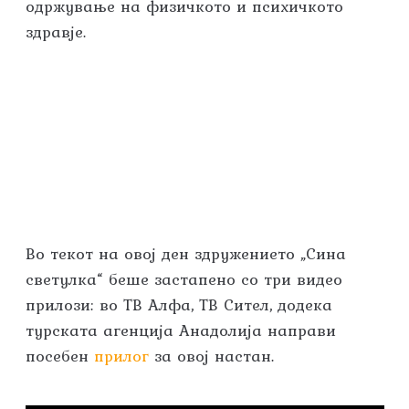
одржување на физичкото и психичкото
здравје.
Во текот на овој ден здружението „Сина
светулка“ беше застапено со три видео
прилози: во ТВ Алфа, ТВ Сител, додека
турската агенција Анадолија направи
посебен
прилог
за овој настан.