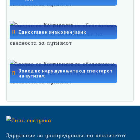
Едноставен знаковен јазик
Вовед во нарушувањата од спектарот
на аутизам
Здружение за унапредување на квалитетот