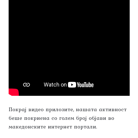
Покрај видео прилозите, нашата активност
беше покриена со голем број објави во
македонските интернет портали.