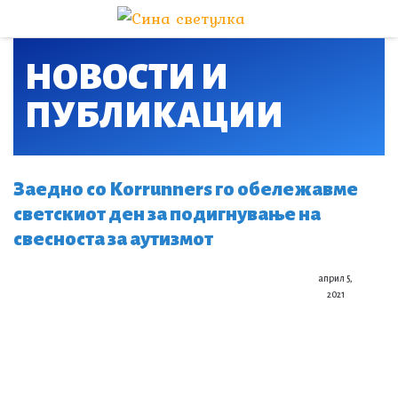
НОВОСТИ И
ПУБЛИКАЦИИ​
Заедно со Korrunners го обележавме
светскиот ден за подигнување на
свесноста за аутизмот
април 5,
2021