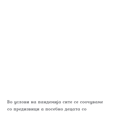
Во услови на пандемија сите се соочуваме
со предизвици а посебно децата со