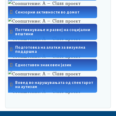
Сензорни активности во домот
Поттикнување и развој на социјални
вештини
Подготовка на алатки за визуелна
поддршка
Едноставен знаковен јазик
Вовед во нарушувањата од спектарот
на аутизам