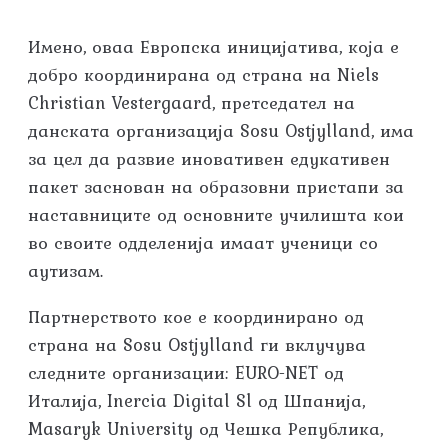
Имено, оваа Европска иницијатива, која е
добро координирана од страна на Niels
Christian Vestergaard, претседател на
данската организација Sosu Ostjylland, има
за цел да развие иновативен едукативен
пакет заснован на образовни пристапи за
наставниците од основните училишта кои
во своите одделенија имаат ученици со
аутизам.
Партнерството кое е координирано од
страна на Sosu Ostjylland ги вклучува
следните организации: EURO-NET од
Италија, Inercia Digital Sl од Шпанија,
Masaryk University од Чешка Република,