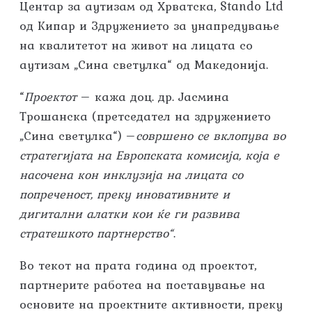
Центар за аутизам од Хрватска, Stando Ltd
од Кипар и Здружението за унапредување
на квалитетот на живот на лицата со
аутизам „Сина светулка“ од Македонија.
“
Проектот
– кажа доц. др. Јасмина
Трошанска (претседател на здружението
„Сина светулка“) –
совршено се вклопува во
стратегијата на Европската комисија, која е
насочена кон инклузија на лицата со
попреченост, преку иновативните и
дигитални алатки кои ќе ги развива
стратешкото партнерство
“
.
Во текот на прата година од проектот,
партнерите работеа на поставување на
основите на проектните активности, преку