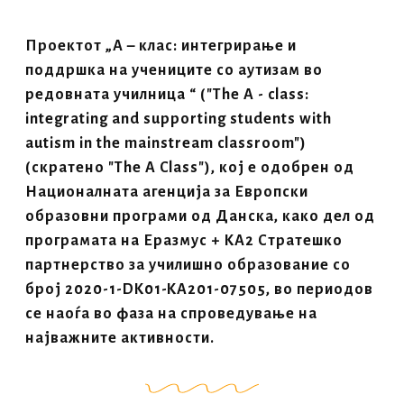
Проектот „А – клас: интегрирање и
поддршка на учениците со аутизам во
редовната училница “ ("The A - class:
integrating and supporting students with
autism in the mainstream classroom")
(скратено "The A Class"), кој е одобрен од
Националната агенција за Европски
образовни програми од Данска, како дел од
програмата на Еразмус + КА2 Стратешко
партнерство за училишно образование со
број 2020-1-DK01-KA201-07505, во периодов
се наоѓа во фаза на спроведување на
најважните активности.