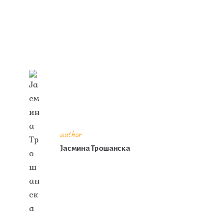
author
Јасмина Трошанска