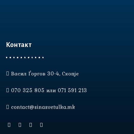
Контакт
Васил Ѓоргов 30-4, Скопје
Нашата веб страница користи
колачиња (cookies) за да Ви
070 325 805 или 071 591 213
овозможи подобро
корисничко искуство.
contact@sinasvetulka.mk
прифати