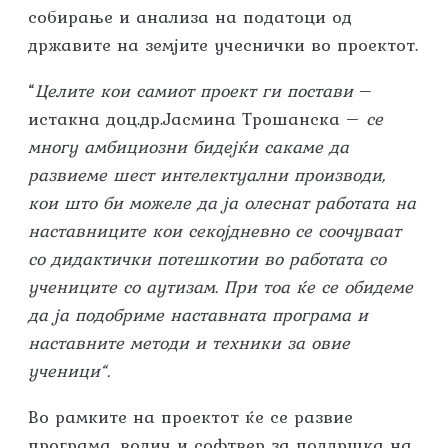
собирање и анализа на податоци од
државите на земјите учеснички во проектот.
“
Целите кои самиот проект ги постави
–
истакна доц.др.Јасмина Трошанска –
се
многу амбициозни бидејќи сакаме да
развиеме шест интелектуални производи,
кои што би можеле да ја олеснат работата на
наставниците кои секојдневно се соочуваат
со дидактички потешкотии во работата со
учениците со аутизам. При тоа ќе се обидеме
да ја подобриме наставната програма и
наставните методи и техники за овие
ученици“.
Во рамките на проектот ќе се развие
програма, водич и софтвер за поддршка на