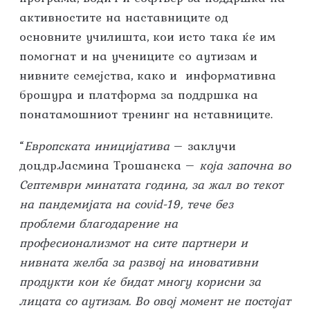
активностите на наставниците од
основните училишта, кои исто така ќе им
помогнат и на учениците со аутизам и
нивните семејства, како и информативна
брошура и платформа за поддршка на
понатамошниот тренинг на нставниците.
“
Европската иницијатива
– заклучи
доц.др.Јасмина Трошанска –
која започна во
Септември минатата година, за жал во текот
на
пандемијата на
covid-19,
тече без
проблеми благодарение на
професионализмот на сите партнери и
нивната желба за развој на иновативни
продукти кои ќе бидат многу корисни за
лицата со аутизам. Во овој момент не постојат