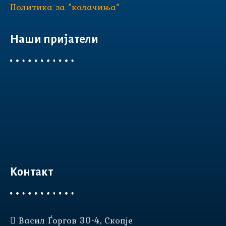
Политика за “колачиња“
Наши пријатели
Контакт
Васил Ѓоргов 30-4, Скопје