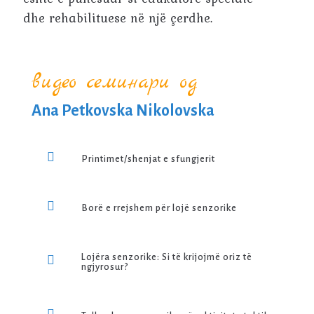
dhe rehabilituese në një çerdhe.
видео семинари од
Ana Petkovska Nikolovska
Printimet/shenjat e sfungjerit
Borë e rrejshem për lojë senzorike
Lojëra senzorike: Si të krijojmë oriz të
ngjyrosur?