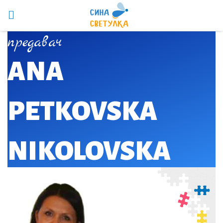
предавач
ANA
PETKOVSKA
NIKOLOVSKA