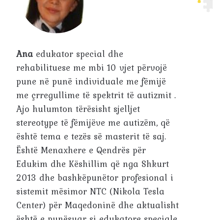
Ana
edukator special dhe
rehabilituese me mbi 10 vjet përvojë
pune në punë individuale me fëmijë
me çrregullime të spektrit të autizmit .
Ajo hulumton tërësisht sjelljet
stereotype të fëmijëve me autizëm, që
është tema e tezës së masterit të saj.
Është Menaxhere e Qendrës për
Edukim dhe Këshillim që nga Shkurt
2013 dhe bashkëpunëtor profesional i
sistemit mësimor NTC (Nikola Tesla
Center) për Maqedoninë dhe aktualisht
është e punësuar si edukatore speciale