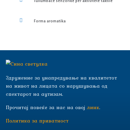
Tullumbace senzorike për aktivitete taktile
Forma aromatika
Здружение за унапредување на квалитетот
на живот на лицата со нарушувања од
спектарот на аутизам.
Прочитај повеќе за нас на овој
линк
.
Политика за приватност