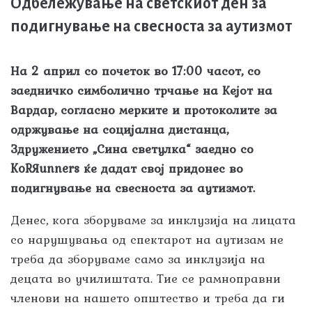
Oдбележување на светскиот ден за
подигнување на свесноста за аутизмот
На 2 април со почеток во 17:00 часот, со
заедничко симболично трчање на Кејот на
Вардар, согласно мерките и протоколите за
одржување на социјална дистанца,
Здружението „Сина светулка“ заедно со
KoRЯunners ќе дадат свој придонес во
подигнување на свесноста за аутизмот.
Денес, кога зборуваме за инклузија на лицата
со нарушувања од спектарот на аутизам не
треба да зборуваме само за инклузија на
децата во училиштата. Тие се рамноправни
членови на нашето општество и треба да ги