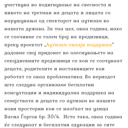
учествува во подигнување на свесноста и
нивото на третман на децата и лицата со
нарушувања од спектарот на аутизам во
нашата држава. За таа цел, оваа година, иако
се соочивме со голем број на предизвици,
преку проектот „
Аутизам-онлајн поддршка
“
дадовме свој придонес во олеснувањето на
секојдневните предизвици со кои се соочуваат
децата, родителите и наставниците кои
работат со оваа проблематика. Во периодот
што следува организаме бесплатни
консултации и индивидуална поддршка на
семејствата и децата со аутизам во нашите
нови простории кои се наоѓаат на улица
Васил Ѓоргов бр: 30/4. Исто така, оваа година
ќе следуваат и бесплатни едукации за сите