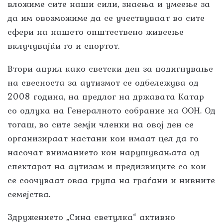
вложиме сите наши сили, знаења и умеење за
да им овозможиме да се учествуваат во сите
сфери на нашето општествено живеење
вклучувајќи го и спортот.
Втори април како светски ден за подигнување
на свесноста за аутизмот се одбележува од
2008 година, на предлог на државата Катар
со одлука на Генералното собрание на ООН. Од
тогаш, во сите земји членки на овој ден се
организираат настани кои имаат цел да го
насочат вниманието кон нарушувањата од
спектарот на аутизам и предизвиците со кои
се соочуваат оваа група на граѓани и нивните
семејства.
Здружението „Сина светулка“ активно