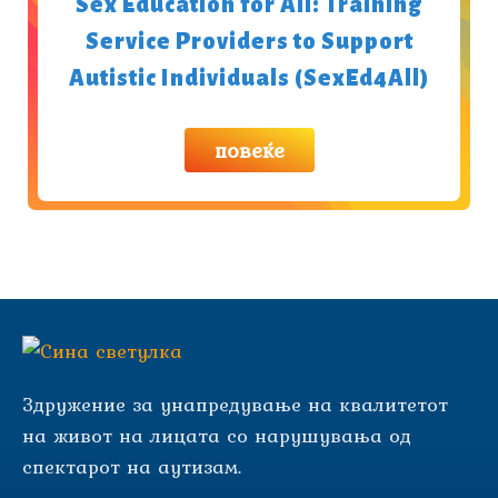
Sex Education for All: Training
Service Providers to Support
Autistic Individuals (SexEd4All)
повеќе
Здружение за унапредување на квалитетот
на живот на лицата со нарушувања од
спектарот на аутизам.