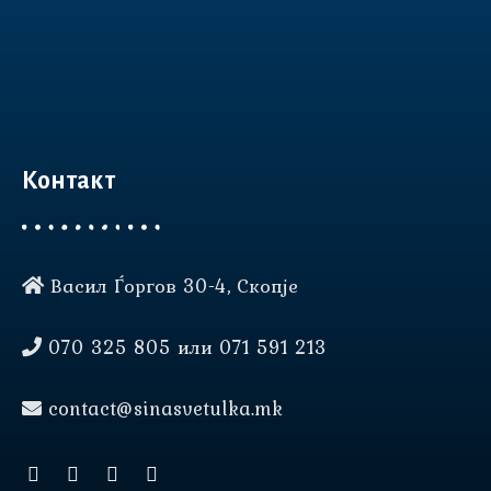
Контакт
Васил Ѓоргов 30-4, Скопје
Нашата веб страница користи
колачиња (cookies) за да Ви
070 325 805 или 071 591 213
овозможи подобро
корисничко искуство.
contact@sinasvetulka.mk
прифати