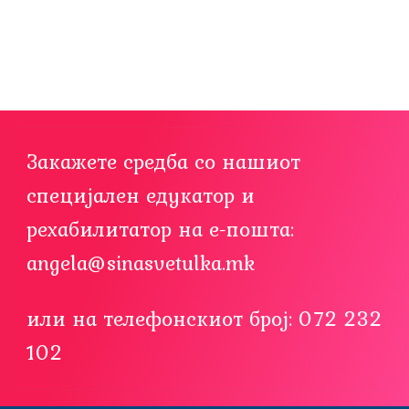
Закажете средба со нашиот
специјален едукатор и
рехабилитатор на е-пошта:
angela@sinasvetulka.mk
или на телефонскиот број: 072 232
102