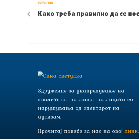
PREVIOUS
Како треба правилно да се но
Здружение за унапредување на
квалитетот на живот на лицата со
нарушувања од спектарот на
аутизам.
Прочитај повеќе за нас на овој
линк
.