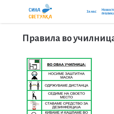
Новост
За нас
публик
Правила во училница