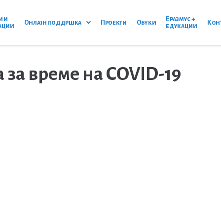
и и
Еразмус +
Онлајн поддршка
Проекти
Обуки
Кон
ации
едукации
 за време на COVID-19