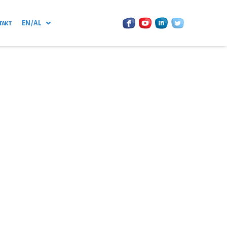
такт
EN / AL