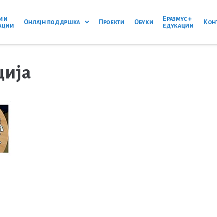
и и
Еразмус +
Онлајн поддршка
Проекти
Обуки
Кон
ации
едукации
ција