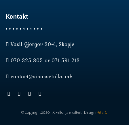
Kontakt
Vasil Gjorgov 30-4, Skopje
070 325 805 or 071 591 213
Нашата веб страница користи
колачиња (cookies) за да Ви
contact@sinasvetulka.mk
овозможи подобро
корисничко искуство.
прифати
© Copyright 2020 | Xixëllonja e kaltërt | Design:
Petar G.
повеќе инфо