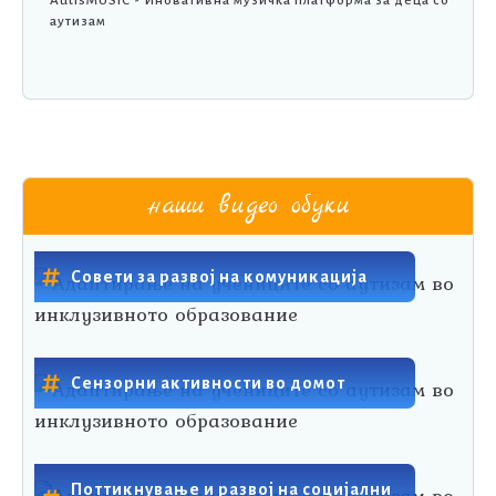
AutisMUSIC - Иновативна музичка платформа за деца со
аутизам
наши видео обуки
Совети за развој на комуникација
Сензорни активности во домот
Поттикнување и развој на социјални