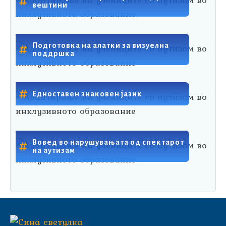
вештини
Подготовка на алатки за визуелна
поддршка
Едноставен знаковен јазик
Вовед во нарушувањата од спектарот
на аутизам