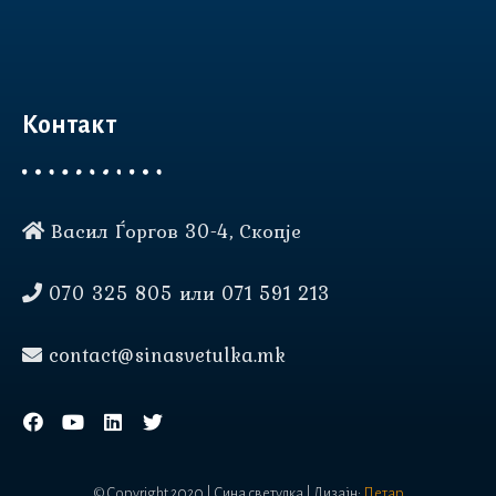
Контакт
Васил Ѓоргов 30-4, Скопје
Нашата веб страница користи
колачиња (cookies) за да Ви
070 325 805 или 071 591 213
овозможи подобро
корисничко искуство.
contact@sinasvetulka.mk
прифати
повеќе инфо
© Copyright 2020 | Сина светулка | Дизајн:
Петар