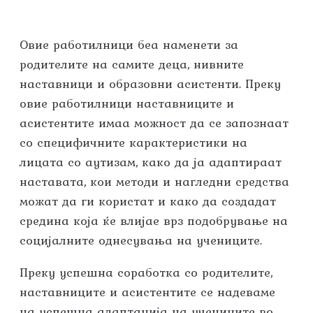
Овие работилници беа наменети за
родителите на самите деца, нивните
наставници и образовни асистенти. Преку
овие работилници наставниците и
асистентите имаа можност да се запознаат
со специфичните карактеристики на
лицата со аутизам, како да ја адаптираат
наставата, кои методи и нагледни средства
можат да ги користат и како да создадат
средина која ќе влијае врз подобрување на
социјалните однесувања на учениците.
Преку успешна соработка со родителите,
наставниците и асистентите се надеваме
на успешна адаптација на учениците во