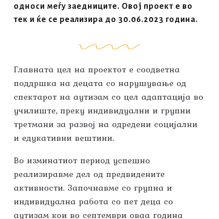
односи меѓу заедниците. Овој проект е во
тек и ќе се реализира до 30.06.2023 година.
Главната цел на проектот е соодветна
поддршка на децата со нарушување од
спектарот на аутизам со цел адаптација во
училиште, преку индивидуални и групни
третмани за развој на одредени социјални
и едукативни вештини.
Во изминатиот период успешно
реализиравме дел од предвидените
активности. Започнавме со групна и
индивидуална работа со пет деца со
аутизам кои во септември оваа година