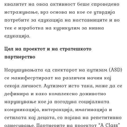
квалитет на оваа активност беше спроведено
истражување, врз основа на кое се утврдија
потребите за едукација на наставниците и во
тек е изработка на курикулим за нивна
едукација.
Цел на проектот и на стратешкото
партнерство
Нарушувањата од спектарот на аутизам (ASD)
се манифесртираат на различен начин кај
секоја личност. Аутизмот исто така, може да се
дефинира и како комплексно доживотно
нарушување кое ја погодува социјалната
комуникација, интеракција, имагинација и
сетилата кај децата, со појава на репетитивно
однесување. Партнерите на проектот “A Class”