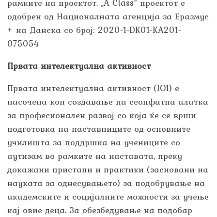
рамките на проектот. „A Class” проектот е
одобрен од Националната агенција за Еразмус
+ на Данска со број: 2020-1-DK01-KA201-
075054
Првата интелектуална активност
Првата интелектуална активност (IO1) е
насочена кон создавање на сеопфатна алатка
за професионален развој со која ќе се врши
подготовка на наставниците од основните
училишта за поддршка на учениците со
аутизам во рамките на наставата, преку
докажани пристапи и практики (засновани на
науката за однесувањето) за подобрување на
академските и социјалните можности за учење
кај овие деца. За обезбедување на подобар