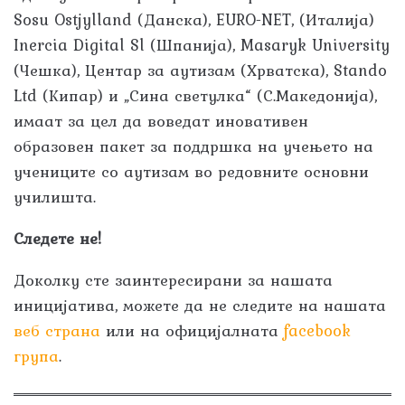
Sosu Ostjylland (Данска), EURO-NET, (Италија)
Inercia Digital Sl (Шпанија), Masaryk University
(Чешка), Центар за аутизам (Хрватска), Stando
Ltd (Кипар) и „Сина светулка“ (С.Македонија),
имаат за цел да воведат иновативен
образовен пакет за поддршка на учењето на
учениците со аутизам во редовните основни
училишта.
Следете не!
Доколку сте заинтересирани за нашата
иницијатива, можете да не следите на нашата
веб страна
или на официјалната
facebook
група
.